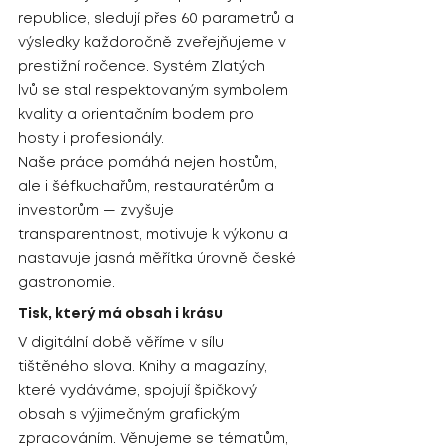
republice, sledují přes 60 parametrů a 
výsledky každoročně zveřejňujeme v 
prestižní ročence. Systém Zlatých 
lvů se stal respektovaným symbolem 
kvality a orientačním bodem pro 
hosty i profesionály.
Naše práce pomáhá nejen hostům, 
ale i šéfkuchařům, restauratérům a 
investorům — zvyšuje 
transparentnost, motivuje k výkonu a 
nastavuje jasná měřítka úrovně české 
gastronomie.
Tisk, který má obsah i krásu
V digitální době věříme v sílu 
tištěného slova. Knihy a magazíny, 
které vydáváme, spojují špičkový 
obsah s výjimečným grafickým 
zpracováním. Věnujeme se tématům, 