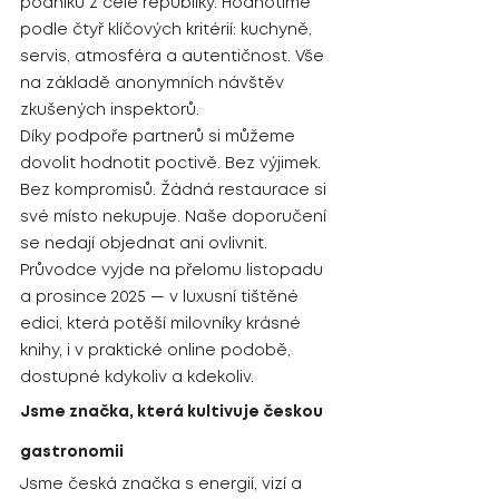
podniků z celé republiky. Hodnotíme 
podle čtyř klíčových kritérií: kuchyně, 
servis, atmosféra a autentičnost. Vše 
na základě anonymních návštěv 
zkušených inspektorů.
Díky podpoře partnerů si můžeme 
dovolit hodnotit poctivě. Bez výjimek. 
Bez kompromisů. Žádná restaurace si 
své místo nekupuje. Naše doporučení 
se nedají objednat ani ovlivnit.
Průvodce vyjde na přelomu listopadu 
a prosince 2025 — v luxusní tištěné 
edici, která potěší milovníky krásné 
knihy, i v praktické online podobě, 
dostupné kdykoliv a kdekoliv.
Jsme značka, která kultivuje českou 
gastronomii
Jsme česká značka s energií, vizí a 