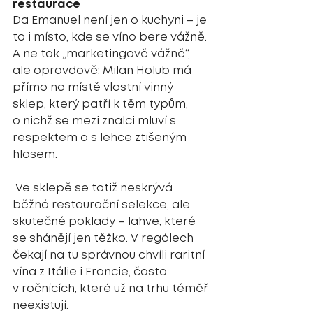
restaurace
Da Emanuel není jen o kuchyni – je 
to i místo, kde se víno bere vážně. 
A ne tak „marketingově vážně“, 
ale opravdově: Milan Holub má 
přímo na místě vlastní vinný 
sklep, který patří k těm typům, 
o nichž se mezi znalci mluví s 
respektem a s lehce ztišeným 
hlasem.
 Ve sklepě se totiž neskrývá 
běžná restaurační selekce, ale 
skutečné poklady – lahve, které 
se shánějí jen těžko. V regálech 
čekají na tu správnou chvíli raritní 
vína z Itálie i Francie, často 
v ročnících, které už na trhu téměř 
neexistují.