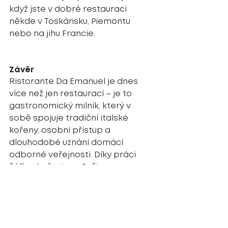
když jste v dobré restauraci 
někde v Toskánsku, Piemontu 
nebo na jihu Francie.
Závěr
Ristorante Da Emanuel je dnes 
více než jen restaurací – je to 
gastronomický milník, který v 
sobě spojuje tradiční italské 
kořeny, osobní přístup a 
dlouhodobé uznání domácí 
odborné veřejnosti. Díky práci 
šéfkuchaře Jana Bušiny 
a stabilnímu vedení Milana 
Holuba si udržuje své místo mezi 
restauracemi, kam se hosté 
vracejí nejen kvůli kvalitnímu jídlu, 