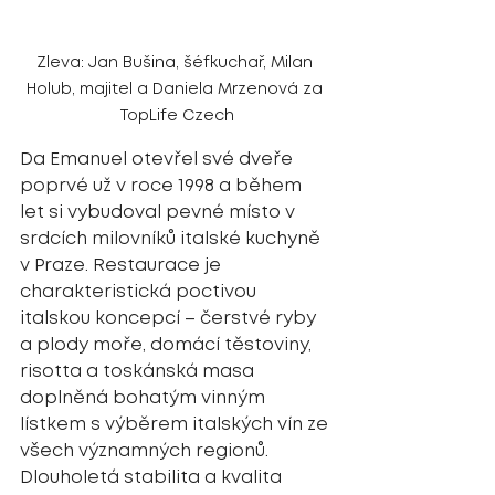
Zleva: Jan Bušina, šéfkuchař, Milan 
Holub, majitel a Daniela Mrzenová za 
TopLife Czech
Da Emanuel otevřel své dveře 
poprvé už v roce 1998 a během 
let si vybudoval pevné místo v 
srdcích milovníků italské kuchyně 
v Praze. Restaurace je 
charakteristická poctivou 
italskou koncepcí – čerstvé ryby 
a plody moře, domácí těstoviny, 
risotta a toskánská masa 
doplněná bohatým vinným 
lístkem s výběrem italských vín ze 
všech významných regionů.
Dlouholetá stabilita a kvalita 