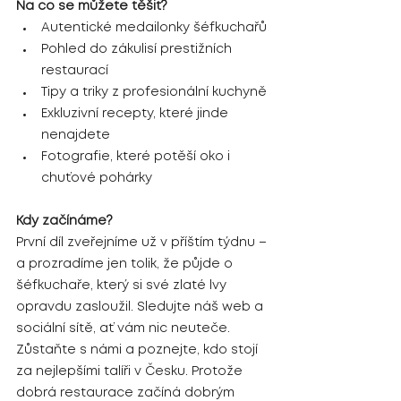
Na co se můžete těšit?
Autentické medailonky šéfkuchařů
Pohled do zákulisí prestižních 
restaurací
Tipy a triky z profesionální kuchyně
Exkluzivní recepty, které jinde 
nenajdete
Fotografie, které potěší oko i 
chuťové pohárky
Kdy začínáme?
První díl zveřejníme už v příštím týdnu – 
a prozradíme jen tolik, že půjde o 
šéfkuchaře, který si své zlaté lvy 
opravdu zasloužil. Sledujte náš web a 
sociální sítě, ať vám nic neuteče.
Zůstaňte s námi a poznejte, kdo stojí 
za nejlepšími talíři v Česku. Protože 
dobrá restaurace začíná dobrým 