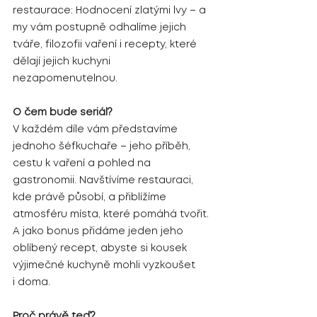
restaurace: Hodnocení zlatými lvy – a 
my vám postupně odhalíme jejich 
tváře, filozofii vaření i recepty, které 
dělají jejich kuchyni 
nezapomenutelnou.
O čem bude seriál?
V každém díle vám představíme 
jednoho šéfkuchaře – jeho příběh, 
cestu k vaření a pohled na 
gastronomii. Navštívíme restauraci, 
kde právě působí, a přiblížíme 
atmosféru místa, které pomáhá tvořit. 
A jako bonus přidáme jeden jeho 
oblíbený recept, abyste si kousek 
výjimečné kuchyně mohli vyzkoušet 
i doma.
Proč právě teď?