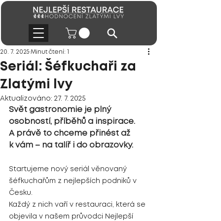
20. 7. 2025
Minut čtení: 1
Seriál: Šéfkuchaři za
Zlatými lvy
Aktualizováno:
27. 7. 2025
Svět gastronomie je plný 
osobností, příběhů a inspirace. 
A právě to chceme přinést až 
k vám – na talíř i do obrazovky.
Startujeme nový seriál věnovaný 
šéfkuchařům z nejlepších podniků v 
Česku.
Každý z nich vaří v restauraci, která se 
objevila v našem průvodci Nejlepší 