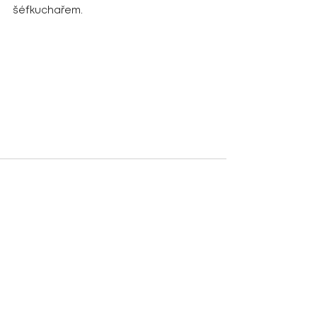
šéfkuchařem.
Zobrazit vše
Nejnovější příspěvky