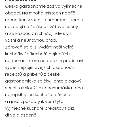
Česká gastronomie zažívá výjimečné 
období. Na mnoha místech napříč 
republikou vznikají restaurace, které si 
nezadají se špičkou světové scény – 
a za každou z nich stojí lidé s vizí, 
vášní a neúnavnou prací.
Zároveň se blíží vydání naší Velké 
kuchařky šéfkuchařů nejlepších 
restaurací, která na podzim představí 
výběr nejzajímavějších osobností, 
receptů a příběhů z české 
gastronomické špičky. Tento blogový 
seriál tak slouží jako ochutnávka toho 
nejlepšího, co kuchařka přinese – 
a i jako způsob, jak vám tyto 
výjimečné kuchaře představit blíž, 
dříve a osobněji.