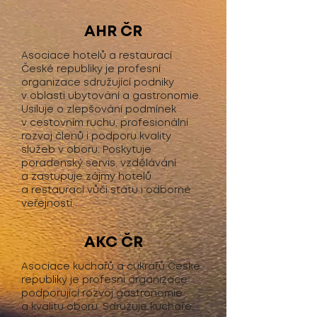
AHR ČR
Asociace hotelů a restaurací
České republiky je profesní
organizace sdružující podniky
v oblasti ubytování a gastronomie.
Usiluje o zlepšování podmínek
v cestovním ruchu, profesionální
rozvoj členů i podporu kvality
služeb v oboru. Poskytuje
poradenský servis, vzdělávání
a zastupuje zájmy hotelů
a restaurací vůči státu i odborné
veřejnosti.
AKC ČR
Asociace kuchařů a cukrářů České
republiky je profesní organizace
podporující rozvoj gastronomie
a kvalitu oboru. Sdružuje kuchaře,