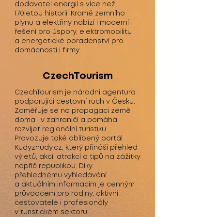
dodavatel energií s více než
170letou historií. Kromě zemního
plynu a elektřiny nabízí i moderní
řešení pro úspory, elektromobilitu
a energetické poradenství pro
domácnosti i firmy.
CzechTourism
CzechTourism je národní agentura
podporující cestovní ruch v Česku.
Zaměřuje se na propagaci země
doma i v zahraničí a pomáhá
rozvíjet regionální turistiku.
Provozuje také oblíbený portál
Kudyznudy.cz, který přináší přehled
výletů, akcí, atrakcí a tipů na zážitky
napříč republikou. Díky
přehlednému vyhledávání
a aktuálním informacím je cenným
průvodcem pro rodiny, aktivní
cestovatele i profesionály
v turistickém sektoru.