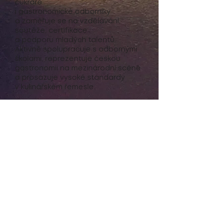
cukráře
i gastronomické odborníky
a zaměřuje se na vzdělávání,
soutěže, certifikace
a podporu mladých talentů.
Aktivně spolupracuje s odbornými
školami, reprezentuje českou
gastronomii na mezinárodní scéně
a prosazuje vysoké standardy
v kulinářském řemesle.
Ústav pro gastronomii
Ústav pro gastronomii a regionální
produkty podporuje rozvoj kvalitní
a autentické gastronomie v Česku.
Zaměřuje se na sezónnost, původ
surovin a odpovědný způsob
výroby.
Hodnotí kvalitu gastronomických
služeb, vytváří metodiky pro
rozpoznání regionálních produktů