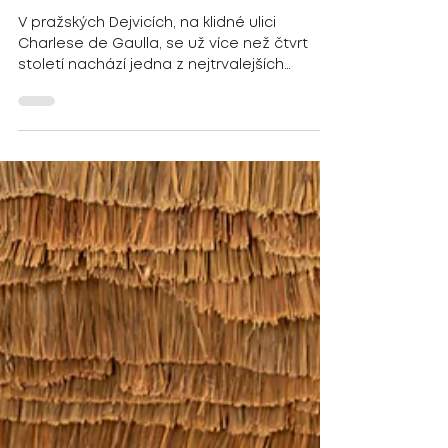
7. 2.
Minut čtení: 2
Ristorante Da Emanuel:
Italská klasika, která si
zaslouží místo
v gastronomickém
povědomí
V pražských Dejvicích, na klidné ulici
Charlese de Gaulla, se už více než čtvrt
století nachází jedna z nejtrvalejších
gastronomických adres italské kuchyně v
Česku – Ristorante Da Emanuel.