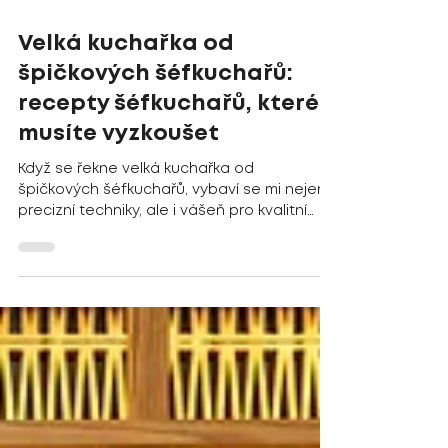
1. 6.
Minut čtení: 3
Velká kuchařka od
špičkových šéfkuchařů:
recepty šéfkuchařů, které
musíte vyzkoušet
Když se řekne velká kuchařka od
špičkových šéfkuchařů, vybaví se mi nejen
precizní techniky, ale i vášeň pro kvalitní
suroviny a inovativní přístup k tradičním
receptům. V tomto článku vás provedu
světem receptů, které pocházejí přímo z
kuchyní nejlepších restaurací v České
republice. Připravte se na inspiraci, která
promění vaše vaření. Recepty šéfkuchařů:
základy, které stojí za to znát Recepty