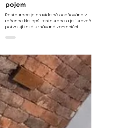
9. 2.
Minut čtení: 2
Dejvická 34: když se adresa
promění v gastronomický
pojem
Restaurace je pravidelně oceňována v
ročence Nejlepší restaurace a její úroveň
potvrzují také uznávané zahraniční
gastronomické autority. Pro sezonu 2026 po
několikáté obhájila prestižní ocenění
nakladatelství TopLife Czech, dva Zlaté lvy,
které patří k nejrespektovanějším známkám
kvality na domácí gastronomické scéně.