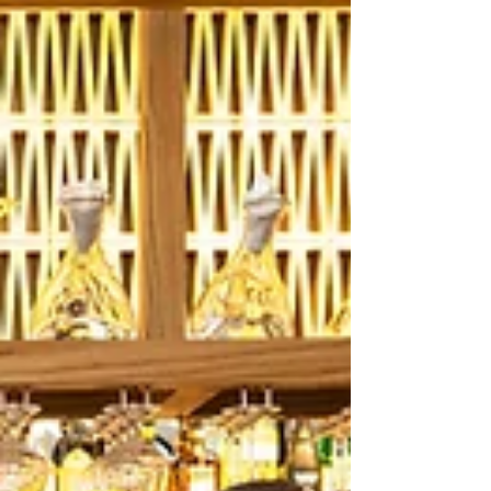
šéfkuchařů nejsou jen o složitých
postupech. Často jde o jednoduchost,
která vyn