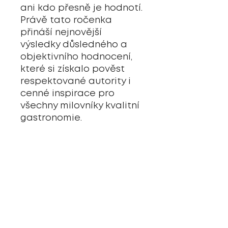
ani kdo přesně je hodnotí.
Právě tato ročenka
přináší nejnovější
výsledky důsledného a
objektivního hodnocení,
které si získalo pověst
respektované autority i
cenné inspirace pro
všechny milovníky kvalitní
gastronomie.
Systém Zlatých lvů
představuje nejvyšší
uznání v oblasti
gastronomie – od
jednoho Zlatého lva pro
výborné restaurace, přes
dva Zlaté lvy pro stabilní