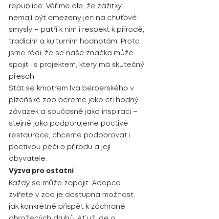
republice. Věříme ale, že zážitky 
nemají být omezeny jen na chuťové 
smysly – patří k nim i respekt k přírodě, 
tradicím a kulturním hodnotám. Proto 
jsme rádi, že se naše značka může 
spojit i s projektem, který má skutečný 
přesah.
Stát se kmotrem lva berberského v 
plzeňské zoo bereme jako cti hodný 
závazek a současně jako inspiraci – 
stejně jako podporujeme poctivé 
restaurace, chceme podporovat i 
poctivou péči o přírodu a její 
obyvatele.
Výzva pro ostatní
Každý se může zapojit. Adopce 
zvířete v zoo je dostupná možnost, 
jak konkrétně přispět k záchraně 
ohrožených druhů. Ať už jde o 