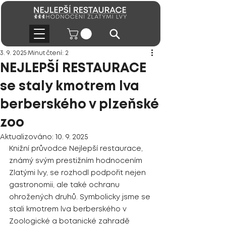
3. 9. 2025
Minut čtení: 2
NEJLEPŠÍ RESTAURACE
se staly kmotrem lva
berberského v plzeňské
zoo
Aktualizováno:
10. 9. 2025
Knižní průvodce Nejlepší restaurace, 
známý svým prestižním hodnocením 
Zlatými lvy, se rozhodl podpořit nejen 
gastronomii, ale také ochranu 
ohrožených druhů. Symbolicky jsme se 
stali kmotrem lva berberského v 
Zoologické a botanické zahradě 