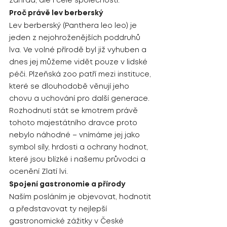
zahrad, ale i celé společnosti.
Proč právě lev berberský
Lev berberský (Panthera leo leo) je 
jeden z nejohroženějších poddruhů 
lva. Ve volné přírodě byl již vyhuben a 
dnes jej můžeme vidět pouze v lidské 
péči. Plzeňská zoo patří mezi instituce, 
které se dlouhodobě věnují jeho 
chovu a uchování pro další generace.
Rozhodnutí stát se kmotrem právě 
tohoto majestátního dravce proto 
nebylo náhodné – vnímáme jej jako 
symbol síly, hrdosti a ochrany hodnot, 
které jsou blízké i našemu průvodci a 
ocenění Zlatí lvi.
Spojení gastronomie a přírody
Naším posláním je objevovat, hodnotit 
a představovat ty nejlepší 
gastronomické zážitky v České 