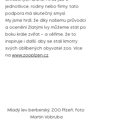
jednotlivce, rodiny nebo firmy, tato 
podpora má skutečný smysl.
My jsme hrdí, že díky našemu průvodci 
a ocenění Zlatými lvy můžeme stát po 
boku krále zvířat – a věříme, že to 
inspiruje i další, aby se stali kmotry 
svých oblíbených obyvatel zoo. Více 
na 
www.zooplzen.cz
.
Mladý lev berberský, ZOO Plzeň, foto 
Martin Vobruba