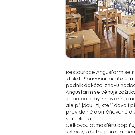
Restaurace Angusfarm se na
století. Současní majitelé, m
podnik dokázal znovu nadec
Angusfarm se věnuje zážitko
se na pokrmy z hovězího m
ale přijdou i ti, kteří dáv
pravidelně obměňovaná dle
someliéra.
Celkovou atmosféru doplňuj
sklípek, kde lze pořádat s