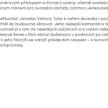
ariérovým přístupem a čtrnácti pokoji, včetně svateb
beným místem pro svatební obřady, zatímco venkovská s
šéfkuchař Jaroslav Viktora. Toho k vaření dovedla v p
chtěl do budoucna věnovat. Jeho nejlepší kamarád si t
zhodl jít s ním. Po nelehkých začátcích si k vaření naš
telové škole v Plzni sbíral zkušenosti v podnicích po ce
 V jeho filozofii se odráží především respekt – k surovi
 kompromisy.