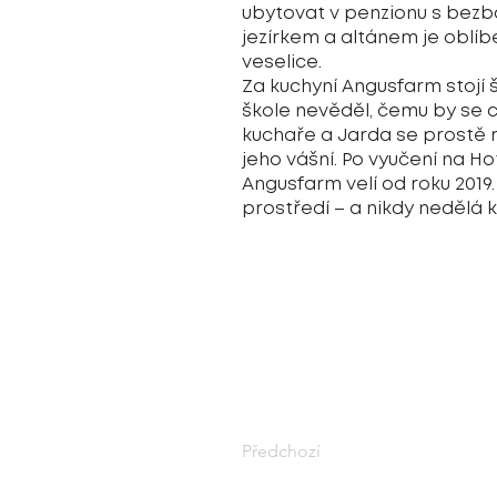
ubytovat v penzionu s bezb
jezírkem a altánem je oblí
veselice.
Za kuchyní Angusfarm stojí 
škole nevěděl, čemu by se 
kuchaře a Jarda se prostě ro
jeho vášní. Po vyučení na Ho
Angusfarm velí od roku 2019.
prostředí – a nikdy nedělá
Nabízená kuchyně:
Steakhouse, lokální, sezónní
kontakt:
+420 724 744 740
Soběsuky 9, Nepomuk
Předchozí