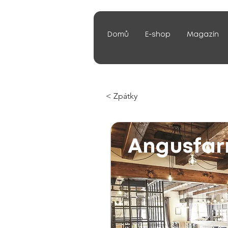
Domů
E-shop
Magazín
< Zpátky
Angusfa