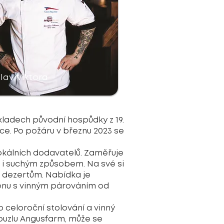
lav Viktora
ladech původní hospůdky z 19.
rdce. Po požáru v březnu 2023 se
lokálních dodavatelů. Zaměřuje
i suchým způsobem. Na své si
m dezertům. Nabídka je
enu s vinným párováním od
celoroční stolování a vinný
ouzlu Angusfarm, může se