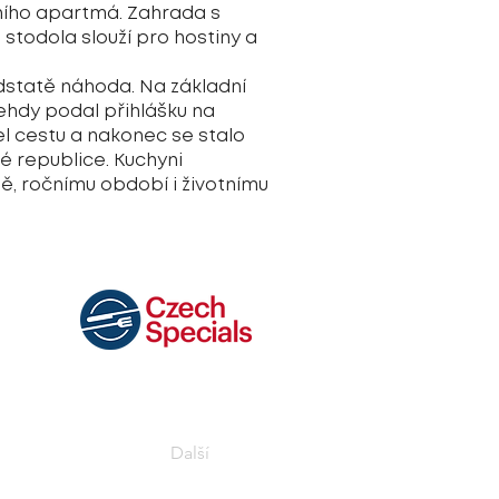
ního apartmá. Zahrada s
todola slouží pro hostiny a
odstatě náhoda. Na základní
ehdy podal přihlášku na
el cestu a nakonec se stalo
lé republice. Kuchyni
ně, ročnímu období i životnímu
Další