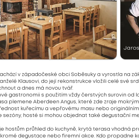
Jaros
chází v západočeské obci Soběsuky a vyrostla na zák
anželé Klausovi, do její rekonstrukce vložili celé své s
hnout a dnes má novou tvář.
vé gastronomii s použitím vždy čerstvých surovin od 
asa plemene Aberdeen Angus, které zde zraje mokrým 
ají přednost kuřecímu a vepřovému masu nebo originální
 sezóny, hosté si mohou objednat také degustační m
e hostům průhled do kuchyně, krytá terasa vhodná pro 
oukromé degustace nebo firemní akce. Kdo propadne k