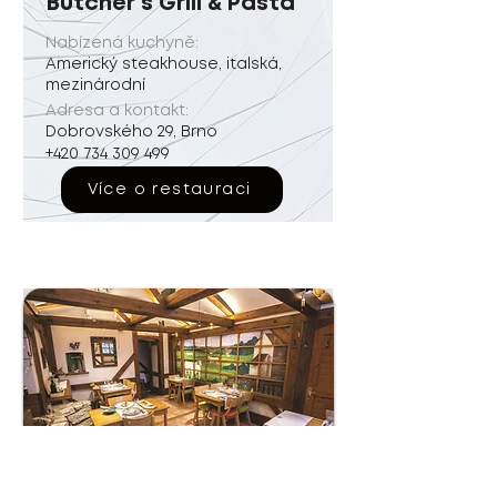
Butcher’s Grill & Pasta
Nabízená kuchyně:
Americký steakhouse, italská,
mezinárodní
Adresa a kontakt:
Dobrovského 29, Brno
+420 734 309 499
Více o restauraci