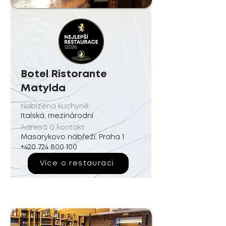
Botel Ristorante
Matylda
Nabízená kuchyně:
Italská, mezinárodní
Adresa a kontakt:
Masarykovo nábřeží, Praha 1
+420 724 800 100
Více o restauraci