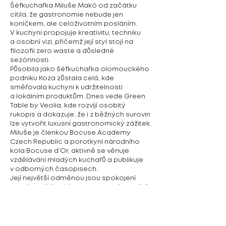
Šéfkuchařka Miluše Makó od začátku
cítila, že gastronomie nebude jen
koníčkem, ale celoživotním posláním.
V kuchyni propojuje kreativitu, techniku
a osobní vizi, přičemž její styl stojí na
filozofii zero waste a důsledné
sezónnosti.
Působila jako šéfkuchařka olomouckého
podniku Koza zůstala celá, kde
směřovala kuchyni k udržitelnosti
a lokálním produktům. Dnes vede Green
Table by Veolia, kde rozvíjí osobitý
rukopis a dokazuje, že i z běžných surovin
lze vytvořit luxusní gastronomický zážitek.
Miluše je členkou Bocuse Academy
Czech Republic a porotkyní národního
kola Bocuse d’Or, aktivně se věnuje
vzdělávání mladých kuchařů a publikuje
v odborných časopisech.
Její největší odměnou jsou spokojení
hosté, kteří říkají, že nic podobného ještě
neochutnali.