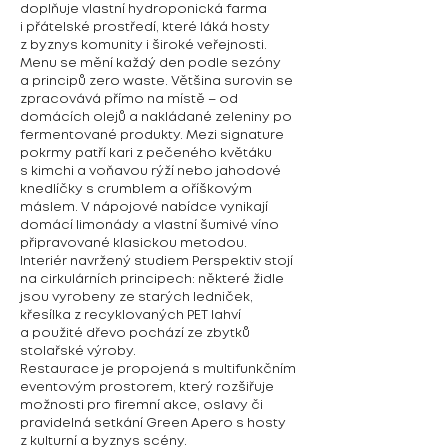
doplňuje vlastní hydroponická farma
i přátelské prostředí, které láká hosty
z byznys komunity i široké veřejnosti.
Menu se mění každý den podle sezóny
a principů zero waste. Většina surovin se
zpracovává přímo na místě – od
domácích olejů a nakládané zeleniny po
fermentované produkty. Mezi signature
pokrmy patří kari z pečeného květáku
s kimchi a voňavou rýží nebo jahodové
knedlíčky s crumblem a oříškovým
máslem. V nápojové nabídce vynikají
domácí limonády a vlastní šumivé víno
připravované klasickou metodou.
Interiér navržený studiem Perspektiv stojí
na cirkulárních principech: některé židle
jsou vyrobeny ze starých ledniček,
křesílka z recyklovaných PET lahví
a použité dřevo pochází ze zbytků
stolařské výroby.
Restaurace je propojená s multifunkčním
eventovým prostorem, který rozšiřuje
možnosti pro firemní akce, oslavy či
pravidelná setkání Green Apero s hosty
z kulturní a byznys scény.