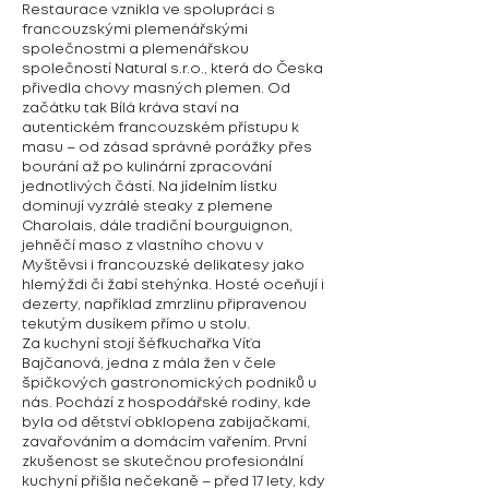
Restaurace vznikla ve spolupráci s
francouzskými plemenářskými
společnostmi a plemenářskou
společností Natural s.r.o., která do Česka
přivedla chovy masných plemen. Od
začátku tak Bílá kráva staví na
autentickém francouzském přístupu k
masu – od zásad správné porážky přes
bourání až po kulinární zpracování
jednotlivých částí. Na jídelním lístku
dominují vyzrálé steaky z plemene
Charolais, dále tradiční bourguignon,
jehněčí maso z vlastního chovu v
Myštěvsi i francouzské delikatesy jako
hlemýždi či žabí stehýnka. Hosté oceňují i
dezerty, například zmrzlinu připravenou
tekutým dusíkem přímo u stolu.
Za kuchyní stojí šéfkuchařka Víťa
Bajčanová, jedna z mála žen v čele
špičkových gastronomických podniků u
nás. Pochází z hospodářské rodiny, kde
byla od dětství obklopena zabijačkami,
zavařováním a domácím vařením. První
zkušenost se skutečnou profesionální
kuchyní přišla nečekaně – před 17 lety, kdy