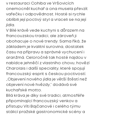
v restauraci Cohiba ve Vršovicích
onemocněl kuchař a ona musela převzít
vařečku i odpovědnost. Hosté si rychle
oblíbili její poctivý styl a vraceli se na její
jídla.
V Bílé krávě vede kuchyni s důrazem na
francouzskou tradici, ale zároveň ji
obohacuje o nové trendy. Sama říká, že
základem je kvalitní surovina, dostatek
času na přípravu a správné vychucení i
aranžmá. Celoročně tak hosté najdou v
nabídce jehněčí z vlastního chovu, hovězí
Charolais i další speciality, které spojují
francouzský esprit s českou poctivostí.
„Objevení nového jídla je větší štěstí než
objevení nové hvězdy,“ dodává své
kuchařské motto.
Bílá kráva je díky své tradici, atmosféře
připomínající francouzský venkov a
přístupu Víti Bajčanové i celého týmu
stálicí pražské gastronomické scény a
vyhledávaným místem pro všechny
milovníky masa i francouzské kuchyně.