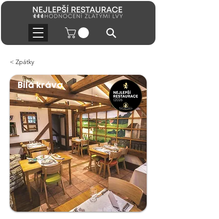
< Zpátky
Bílá kráva