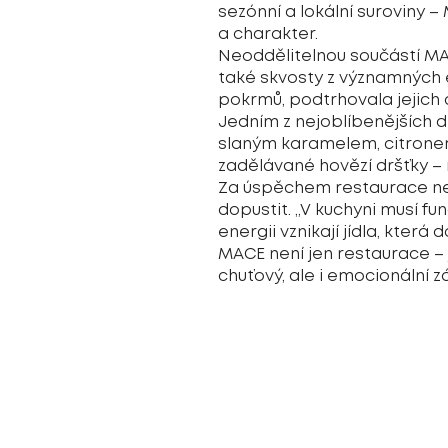
sezónní a lokální suroviny – 
a charakter.
Neoddělitelnou součástí MAC
také skvosty z významných e
pokrmů, podtrhovala jejich
Jedním z nejoblíbenějších d
slaným karamelem, citronem
zadělávané hovězí dršťky – 
Za úspěchem restaurace nest
dopustit. „V kuchyni musí f
energii vznikají jídla, která 
MACE není jen restaurace – j
chuťový, ale i emocionální zá
Nabízená kuchyně:
Česká a středoevropská
kontakt:
+420 380 312 041
9. května 2471, Tábor