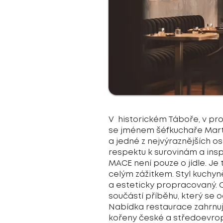
V historickém Táboře, v pro
se jménem šéfkuchaře Marti
a jedné z nejvýraznějších o
respektu k surovinám a insp
MACE není pouze o jídle. Je 
celým zážitkem. Styl kuchyně
a esteticky propracovaný. 
součástí příběhu, který se 
Nabídka restaurace zahrnuj
kořeny české a středoevrop