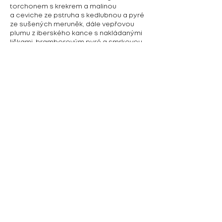
torchonem s krekrem a malinou
a ceviche ze pstruha s kedlubnou a pyré
ze sušených meruněk, dále vepřovou
plumu z iberského kance s nakládanými
liškami, bramborovým pyré a smrkovou
omáčkou a pošírovaného candáta
s divokou brokolicí, cibulovým krémem
a estragonovou omáčkou. Jeho filozofií
je vařit poctivě, s respektem k tradici, ale
s otevřeností k inovaci.
Nabízená kuchyně:
Mezinárodní evropská
kontakt:
+420 380 900 901
Žižkovo náměstí 20, Tábor
Předchozí
Další