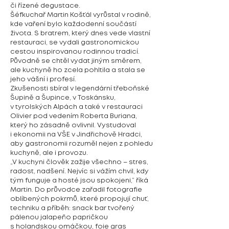
či řízené degustace.
Šéfkuchař Martin Košťál vyrůstal v rodině,
kde vaření bylo každodenní součástí
života. S bratrem, který dnes vede vlastní
restauraci, se vydali gastronomickou
cestou inspirovanou rodinnou tradicí.
Původně se chtěl vydat jiným směrem,
ale kuchyně ho zcela pohltila a stala se
jeho vášní i profesí.
Zkušenosti sbíral v legendární třeboňské
Šupině a Šupince, v Toskánsku,
v tyrolských Alpách a také v restauraci
Olivier pod vedením Roberta Buriana,
který ho zásadně ovlivnil. Vystudoval
i ekonomii na VŠE v Jindřichově Hradci,
aby gastronomii rozuměl nejen z pohledu
kuchyně, ale i provozu.
„V kuchyni člověk zažije všechno – stres,
radost, nadšení. Nejvíc si vážím chvil, kdy
tým funguje a hosté jsou spokojeni,“ říká
Martin. Do průvodce zařadil fotografie
oblíbených pokrmů, které propojují chuť,
techniku a příběh: snack bar tvořený
pálenou jalapeño papričkou
s holandskou omáčkou, foie gras