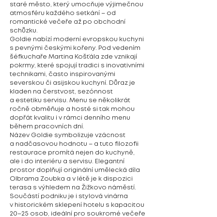
staré město, který umocňuje výjimečnou
atmosféru každého setkání – od
romantické večeře až po obchodní
schůzku.
Goldie nabízí moderní evropskou kuchyni
s pevnými českými kořeny. Pod vedením
šéfkuchaře Martina Košťála zde vznikají
pokrmy, které spojují tradici s inovativními
technikami, často inspirovanými
severskou či asijskou kuchyní. Důraz je
kladen na čerstvost, sezónnost
a estetiku servisu. Menu se několikrát
ročně obměňuje a hosté si tak mohou
dopřát kvalitu i v rámci denního menu
během pracovních dní.
Název Goldie symbolizuje vzácnost
a nadčasovou hodnotu – a tuto filozofii
restaurace promítá nejen do kuchyně,
ale i do interiéru a servisu. Elegantní
prostor doplňují originální umělecká díla
Olbrama Zoubka a v létě je k dispozici
terasa s výhledem na Žižkovo náměstí.
Součástí podniku je i stylová vinárna
v historickém sklepení hotelu s kapacitou
20–25 osob, ideální pro soukromé večeře