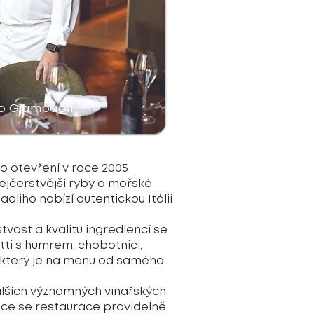
o Giampaoli
o otevření v roce 2005
ejčerstvější ryby a mořské
liho nabízí autentickou Itálii
tvost a kvalitu ingrediencí se
tti s humrem, chobotnici,
, který je na menu od samého
i dalších významných vinařských
ace se restaurace pravidelně