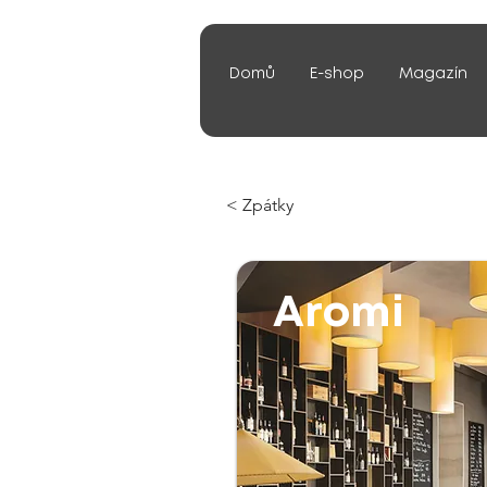
Domů
E-shop
Magazín
< Zpátky
Aromi