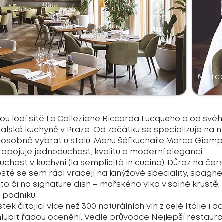
Marc
ou lodí sítě La Collezione Riccarda Lucqueho a od svéh
lské kuchyně v Praze. Od začátku se specializuje na n
 osobně vybrat u stolu. Menu šéfkuchaře Marca Giampao
propojuje jednoduchost, kvalitu a moderní eleganci.
chost v kuchyni (la semplicità in cucina). Důraz na čers
té se sem rádi vracejí na lanýžové speciality, spaghe
o či na signature dish – mořského vlka v solné krustě
 podniku.
ístek čítající více než 300 naturálních vín z celé Itálie 
hlubit řadou ocenění. Vedle průvodce Nejlepší restaur