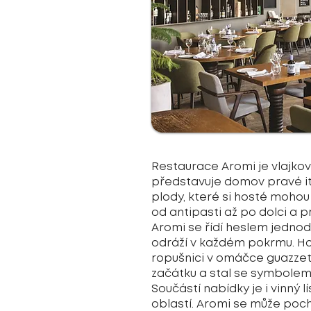
Restaurace Aromi je vlajkov
představuje domov pravé ita
plody, které si hosté mohou
od antipasti až po dolci a 
Aromi se řídí heslem jednodu
odráží v každém pokrmu. Hos
ropušnici v omáčce guazzett
začátku a stal se symbolem
Součástí nabídky je i vinný l
oblastí. Aromi se může poc