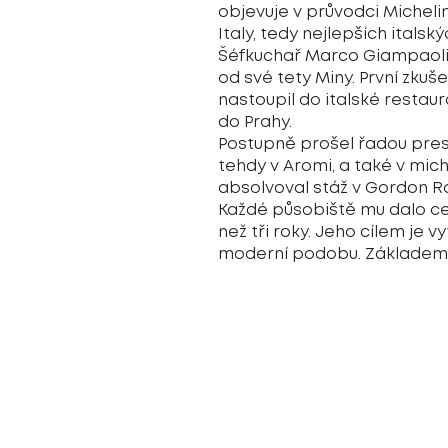
objevuje v průvodci Micheli
Italy, tedy nejlepších itals
Šéfkuchař Marco Giampaoli vy
od své tety Miny. První zku
nastoupil do italské restau
do Prahy.
Postupně prošel řadou prest
tehdy v Aromi, a také v miche
absolvoval stáž v Gordon R
Každé působiště mu dalo cen
než tři roky. Jeho cílem je v
moderní podobu. Základem j
Nabízená kuchyně:
Italská
kontakt:
+420 222 713 222
náměstí Míru 6, Praha 2