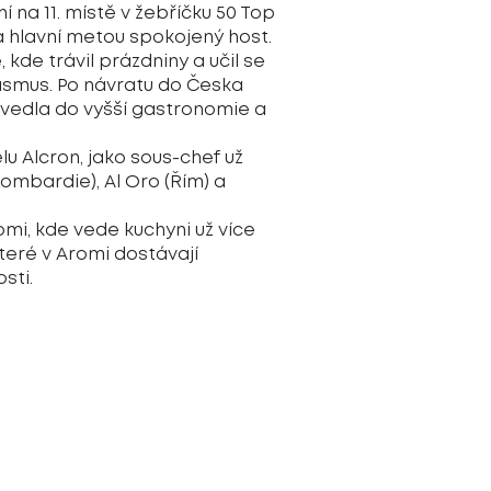
 na 11. místě v žebříčku 50 Top
vá hlavní metou spokojený host.
kde trávil prázdniny a učil se
rasmus. Po návratu do Česka
řivedla do vyšší gastronomie a
u Alcron, jako sous-chef už
(Lombardie), Al Oro (Řím) a
mi, kde vede kuchyni už více
 které v Aromi dostávají
sti.