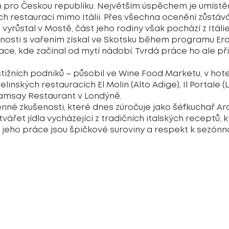
n pro Českou republiku. Největším úspěchem je umístění
kých restaurací mimo Itálii. Přes všechna ocenění zůstá
růstal v Mostě, část jeho rodiny však pochází z Itálie, 
šenosti s vařením získal ve Skotsku během programu E
race, kde začínal od mytí nádobí. Tvrdá práce ho ale p
ižních podniků – působil ve Wine Food Marketu, v hotel
linských restauracích El Molin (Alto Adige), Il Portale 
amsay Restaurant v Londýně.
né zkušenosti, které dnes zúročuje jako šéfkuchař Aro
ytvářet jídla vycházející z tradičních italských receptů,
eho práce jsou špičkové suroviny a respekt k sezónno