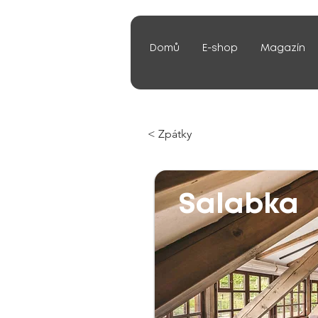
Domů
E-shop
Magazín
< Zpátky
Salabka