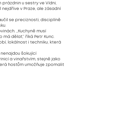
 prázdnin u sestry ve Vídni,
 nejdříve v Praze, ale zásadní
čil se preciznosti, disciplíně
ku.
ovinách. „Kuchyně musí
 má dělat,“ říká Petr Kunc.
obí, lokálnost i techniku, která
 nenajdou šokující
nicí a vinařstvím, stejně jako
která hostům umožňuje zpomalit