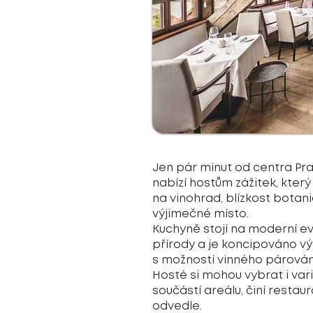
Jen pár minut od centra Prah
nabízí hostům zážitek, kter
na vinohrad, blízkost botani
výjimečné místo.
Kuchyně stojí na moderní e
přírody a je koncipováno vý
s možností vinného párování,
Hosté si mohou vybrat i vari
součástí areálu, činí resta
odvedle.