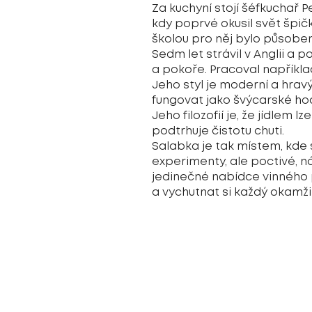
Za kuchyní stojí šéfkuchař P
kdy poprvé okusil svět špičk
školou pro něj bylo působení
Sedm let strávil v Anglii a 
a pokoře. Pracoval napříkl
Jeho styl je moderní a hrav
fungovat jako švýcarské hodi
Jeho filozofií je, že jídlem l
podtrhuje čistotu chuti.
Salabka je tak místem, kde 
experimenty, ale poctivé, ná
jedinečné nabídce vinného 
a vychutnat si každý okamži
Nabízená kuchyně:
Evropská, moderní, kreativní
kontakt:
+420 778 019 002
K Bohnicím 849/2a, Praha 7