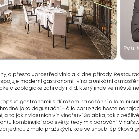
Petr 
y, a přesto uprostřed vinic a klidné přírody. Restaura
ý spojuje moderní gastronomii, víno a unikátní atmosfér
cké a zoologické zahrady i klid, který jinde ve městě ne
vropské gastronomii s důrazem na sezónní a lokální su
hradně jako degustační – à la carte zde hosté nenajd
 a to jak z vlastních vín vinařství Salabka, tak z pečli
antu kombinující oba světy, tedy mix párování. Vinařstv
uraci jednou z mála pražských, kde se snoubí špičková