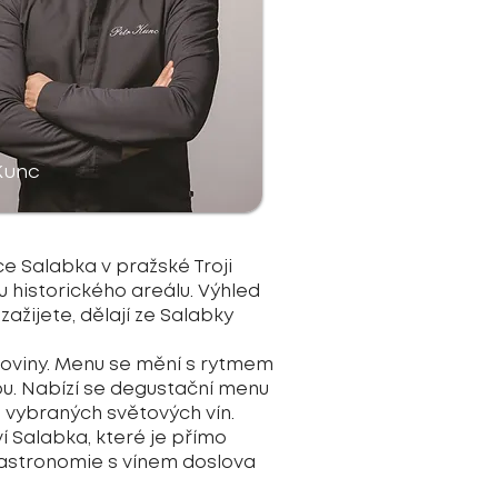
Kunc
ce Salabka v pražské Troji
u historického areálu. Výhled
zažijete, dělají ze Salabky
roviny. Menu se mění s rytmem
ou. Nabízí se degustační menu
vě vybraných světových vín.
í Salabka, které je přímo
 gastronomie s vínem doslova