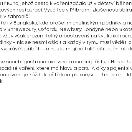
etr Kunc, jehož cesta k vaření začala už v dětství během
ových restaurací. Vyučil se v Příbrami, zkušenosti sbíral
 v zahraničí.
poté i v Bangkoku, kde prošel michelinskými podniky a nau
ad v Shrewsbury, Oxfordu, Newbury, Londýně nebo Skots
ý, vždy však srozumitelný a postavený na kvalitních sur
nky – nic se nesmí ošidit a každý v týmu musí vědět, co
ze vyprávět příběh – a hosté mají na talíři cítit roční obd
se snoubí gastronomie, víno a osobní přístup. Hosté tu
padité vaření, které má hlavu a patu. A díky spojení s vi
párování, je zážitek ještě komplexnější – atmosféra, 
k.